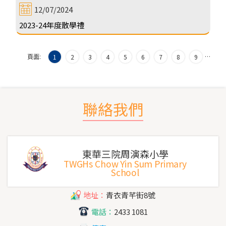
12/07/2024
2023-24年度散學禮
頁面:
…
1
2
3
4
5
6
7
8
9
聯絡我們
東華三院周演森小學
TWGHs Chow Yin Sum Primary
School
地址：
青衣青芊街8號
電話：
2433 1081