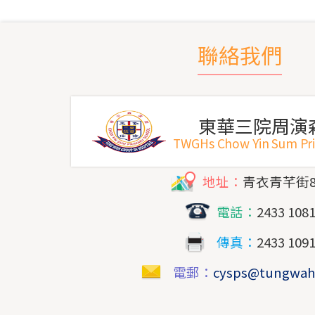
聯絡我們
東華三院周演
TWGHs Chow Yin Sum Pr
地址：
青衣青芊街
電話：
2433 108
傳真：
2433 109
電郵：
cysps@tungwah