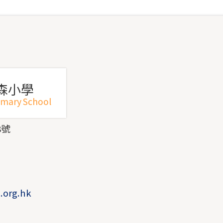
森小學
imary School
8號
1
1
.org.hk