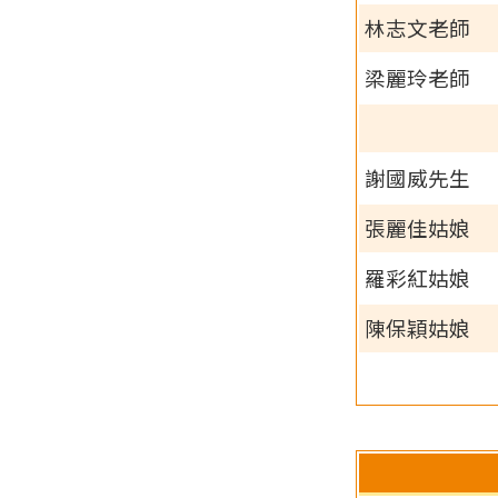
林志文老師
梁麗玲老師
謝國威先生
張麗佳姑娘
羅彩紅姑娘
陳保穎姑娘