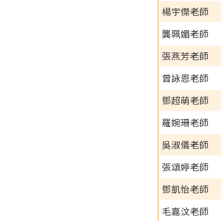
楊宇傑老師
龔珮媚老師
張燕芳老師
曾詠恩老師
鄧超萌老師
羅婉珊老師
吳淑儀老師
張頌婷老師
鄧凱怡老師
毛嘉汶老師