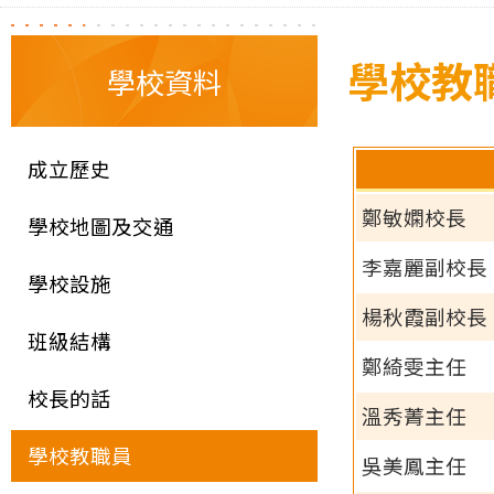
學校教
學校資料
成立歷史
鄭敏嫻校長
學校地圖及交通
李嘉麗副校長
學校設施
楊秋霞副校長
班級結構
鄭綺雯主任
校長的話
溫秀菁主任
學校教職員
吳美鳳主任