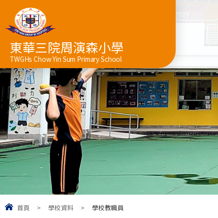
東華三院周演森小學
TWGHs Chow Yin Sum Primary School
首頁
>
學校資料
>
學校教職員