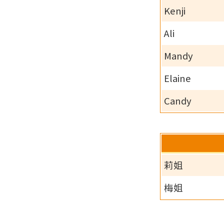
Kenji
Ali
Mandy
Elaine
Candy
莉姐
梅姐