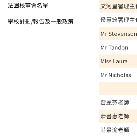
法團校董會名單
文河星署理主
侯慧筠署理主
學校計劃/報告及一般政策
Mr Stevenso
Mr Tandon
Miss Laura
Mr Nicholas
曾麗芬老師
蕭書惠老師
莊景渝老師