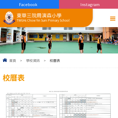
Facebook
Instagram
東華三院周演森小學
TWGHs Chow Yin Sum Primary School
首頁
>
學校資訊
>
校曆表
校曆表