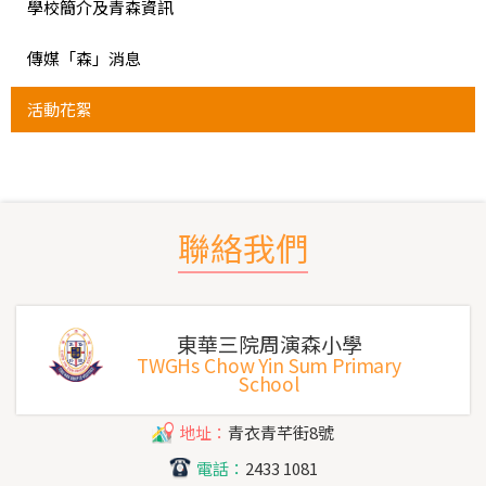
學校簡介及青森資訊
傳媒「森」消息
活動花絮
聯絡我們
東華三院周演森小學
TWGHs Chow Yin Sum Primary
School
地址：
青衣青芊街8號
電話：
2433 1081