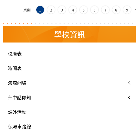
頁面:
…
1
2
3
4
5
6
7
8
9
學校資訊
校曆表
時間表
演森網絡
升中話你知
課外活動
保姆車路線