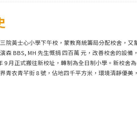
史
三院黃士心小學下午校，蒙教育統籌局分配校舍，又
森 BBS, MH 先生慨捐 四百萬 元，改善校舍的設備
5 年 9 月正式搬往新校址，轉制為全日制小學。新校舍
界青衣青芊街 8 號，佔地四千平方米，環境清靜優美