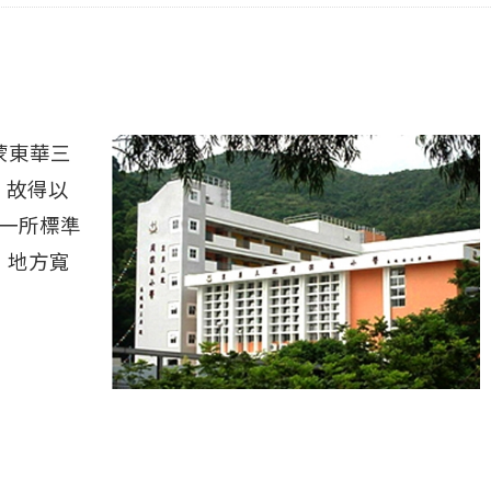
蒙東華三
，故得以
為一所標準
，地方寬