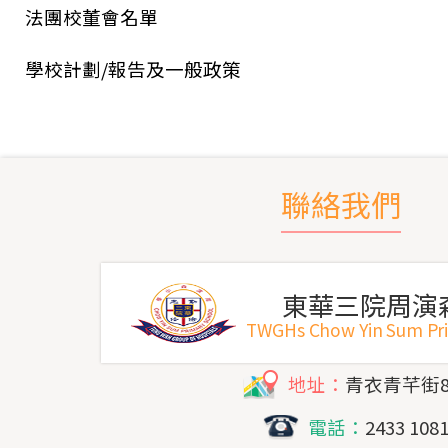
法團校董會名單
學校計劃/報告及一般政策
聯絡我們
東華三院周演
TWGHs Chow Yin Sum Pr
地址：
青衣青芊街
電話：
2433 108