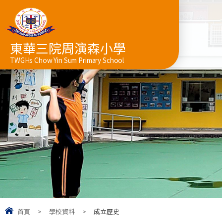
東華三院周演森小學
TWGHs Chow Yin Sum Primary School
首頁
>
學校資料
>
成立歷史