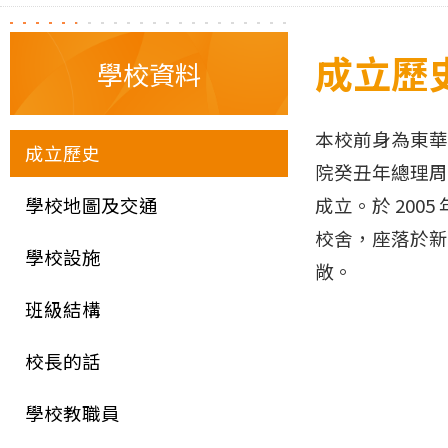
成立歷
學校資料
本校前身為東華
成立歷史
院癸丑年總理周演
學校地圖及交通
成立。於 200
校舍，座落於新
學校設施
敞。
班級結構
校長的話
學校教職員