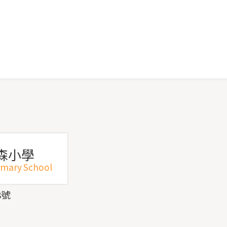
森小學
imary School
8號
1