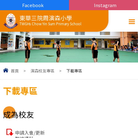
Facebook
Instagram
東華三院周演森小學
TWGHs Chow Yin Sum Primary School
首頁
>
演森校友專區
>
下載專區
下載專區
成為校友
申請入會/更新