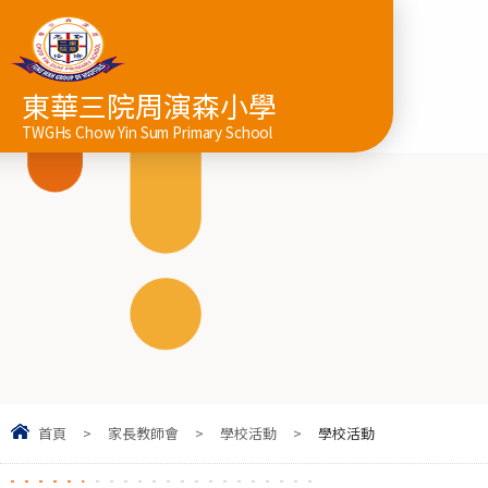
東華三院周演森小學
TWGHs Chow Yin Sum Primary School
首頁
>
家長教師會
>
學校活動
>
學校活動