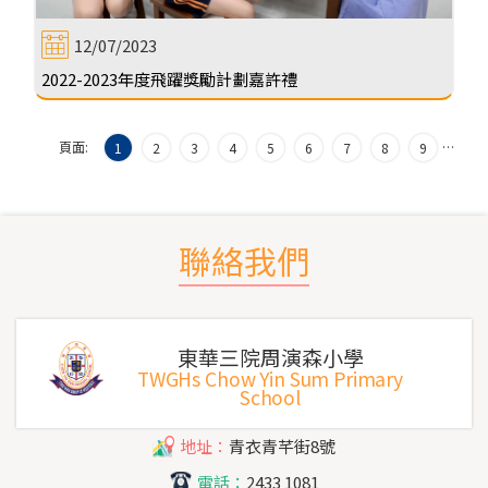
12/07/2023
2022-2023年度飛躍獎勵計劃嘉許禮
頁面:
…
1
2
3
4
5
6
7
8
9
聯絡我們
東華三院周演森小學
TWGHs Chow Yin Sum Primary
School
地址：
青衣青芊街8號
電話：
2433 1081