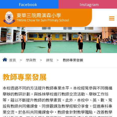
Facebook
Instagram
東華三院周演森小學
TWGHs Chow Yin Sum Primary School
首頁
>
學與教
>
課程
>
教師專業發展
教師專業發展
本校透過不同的方法提升教師專業水平。本校經常參與不同機構
舉辦的教研計劃，與姊妹學校進行教師交流活動、舉辦工作坊
等，藉以不斷提升教師的教學素質。此外，本校中、英、數、常
設有教師共同備課會、同儕觀課及教學經驗分享會，促進專科專
業交流。於各科共同備課會中，教師會針對教學難點，改善教學