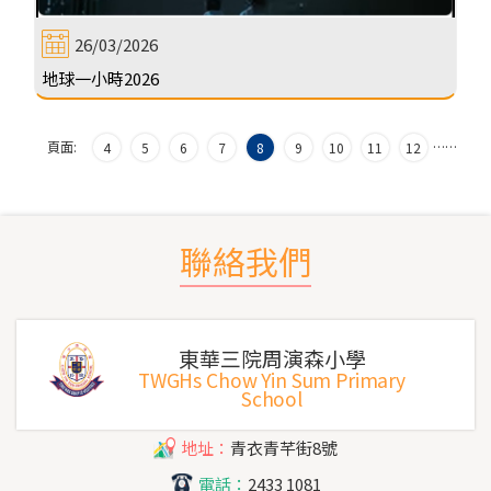
26/03/2026
地球一小時2026
頁面:
…
…
4
5
6
7
8
9
10
11
12
聯絡我們
東華三院周演森小學
TWGHs Chow Yin Sum Primary
School
地址：
青衣青芊街8號
電話：
2433 1081