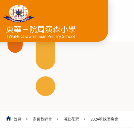
東華三院周演森小學
TWGHs Chow Yin Sum Primary School
首頁
>
家長教師會
>
活動花絮
>
2024頌親恩晚會