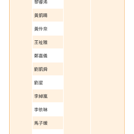
黎睿浠
黃凱晴
黃伶奈
王祉雅
鄭嘉儀
劉凱舜
劉星
李綽嵐
李依琳
馬子媛