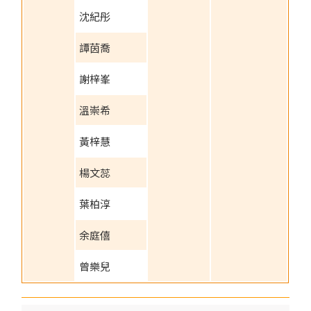
沈紀彤
譚茵喬
謝梓峯
溫崇希
黃梓慧
楊文蕊
葉柏淳
余庭僖
曾樂兒