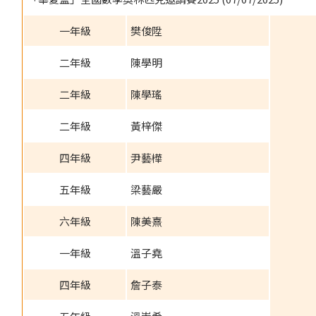
一年級
樊俊陞
二年級
陳學明
二年級
陳學瑤
二年級
黃梓傑
四年級
尹藝樺
五年級
梁藝嚴
六年級
陳美熹
一年級
溫子堯
四年級
詹子泰