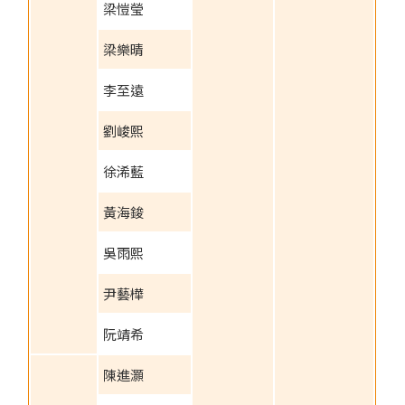
梁愷瑩
梁樂晴
李至遠
劉峻熙
徐浠藍
黃海鋑
吳雨熙
尹藝樺
阮靖希
陳進灝