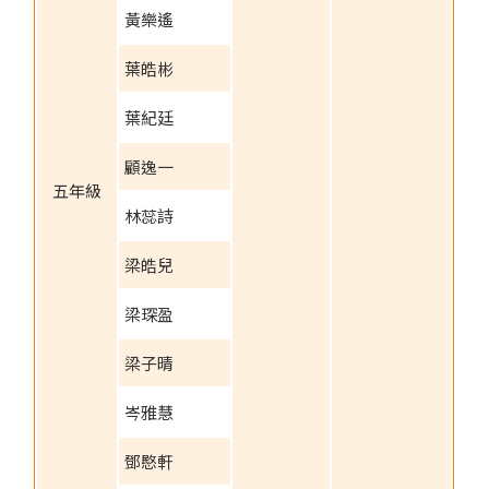
黃樂遙
葉皓彬
葉紀廷
顧逸一
五年級
林蕊詩
梁皓兒
梁琛盈
梁子晴
岑雅慧
鄧愍軒