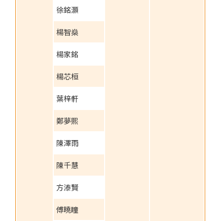
徐銘灝
楊智燊
楊家銘
楊芯桓
葉梓軒
鄭夢熙
陳澤雨
陳千慧
方溙賢
傅曉瞳