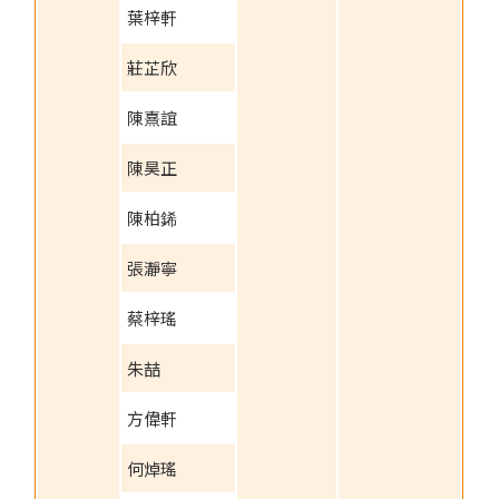
葉梓軒
莊芷欣
陳熹誼
陳昊正
陳柏䤭
張瀞寧
蔡梓瑤
朱喆
方偉軒
何焯瑤