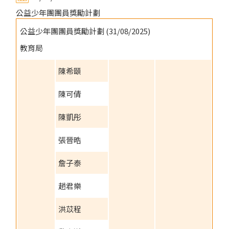
公益少年團團員獎勵計劃
公益少年團團員獎勵計劃 (31/08/2025)
教育局
陳希頤
陳可倩
陳凱彤
張晉晧
詹子泰
趙君樂
洪苡程