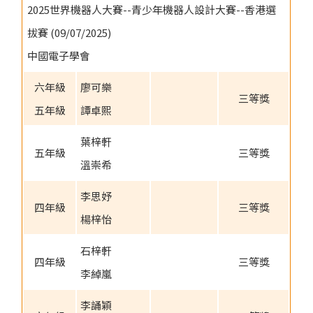
2025世界機器人大賽--青少年機器人設計大賽--香港選
拔賽 (09/07/2025)
中國電子學會
六年級
廖可樂
三等獎
五年級
譚卓熙
葉梓軒
五年級
三等獎
溫崇希
李思妤
四年級
三等獎
楊梓怡
石梓軒
四年級
三等獎
李綽嵐
李誦穎