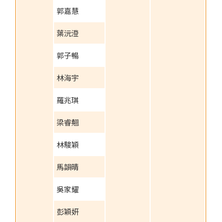
郭嘉慧
葉沅澄
郭子暢
林海宇
羅兆琪
梁睿翹
林駿穎
馬韻晴
吳家耀
彭穎妍