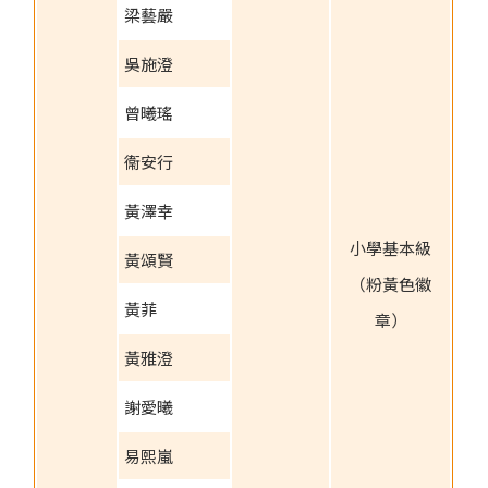
梁藝嚴
吳施澄
曾曦瑤
衞安行
黃澤幸
小學基本級
黃頌賢
（粉黃色徽
黃菲
章）
黃雅澄
謝愛曦
易熙嵐