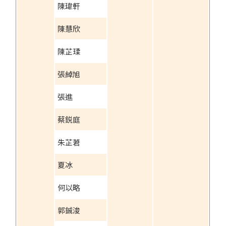
陳瑋軒
陳慧欣
陳芷瑈
張綽旭
張進
蔡鋭庭
朱芷莙
夏冰
何以略
郭鋮浚