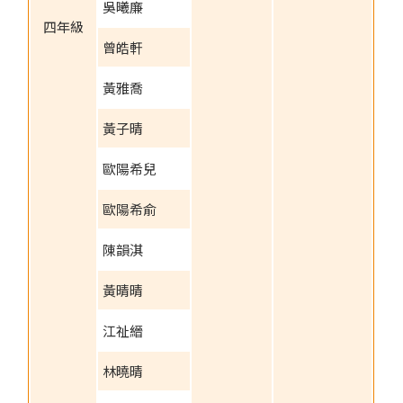
吳曦廉
四年級
曾皓軒
黃雅喬
黃子晴
歐陽希兒
歐陽希俞
陳韻淇
黃晴晴
江祉縉
林曉晴