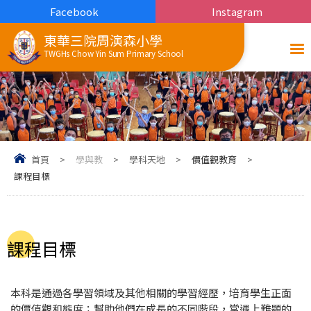
Facebook
Instagram
東華三院周演森小學
TWGHs Chow Yin Sum Primary School
首頁
>
學與教
>
學科天地
>
價值觀教育
>
課程目標
課程目標
本科是通過各學習領域及其他相關的學習經歷，培育學生正面
的價值觀和態度；幫助他們在成長的不同階段，當遇上難題的