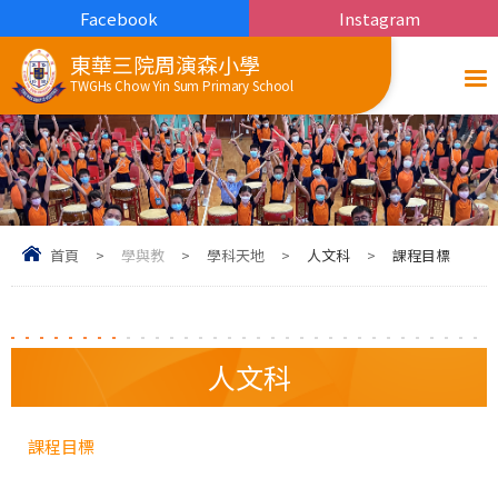
Facebook
Instagram
東華三院周演森小學
TWGHs Chow Yin Sum Primary School
首頁
>
學與教
>
學科天地
>
人文科
>
課程目標
人文科
課程目標