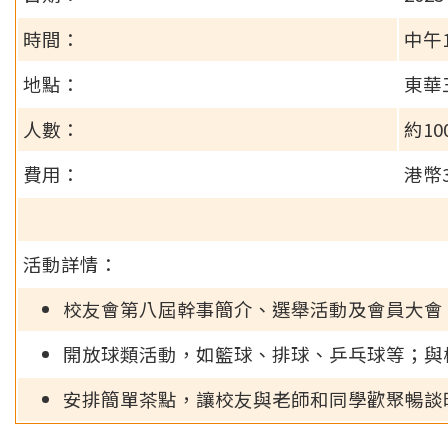
時間：
中午
地點：
東華
人數：
約10
費用：
港幣3
活動詳情：
校友會第八屆幹事簡介、選舉活動及會員大會
開放球類活動，如籃球、排球、乒乓球等；與
安排簡單茶點，讓校友與老師和同學歡聚暢談