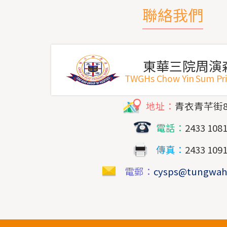
聯絡我們
東華三院周演
TWGHs Chow Yin Sum Pr
地址：
青衣青芊街
電話：
2433 108
傳真：
2433 109
電郵：
cysps@tungwah