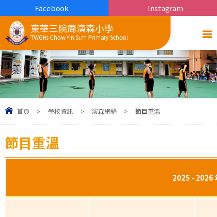
Facebook
Instagram
東華三院周演森小學
TWGHs Chow Yin Sum Primary School
首頁
>
學校資訊
>
演森網絡
>
節目重溫
節目重溫
2025 - 2