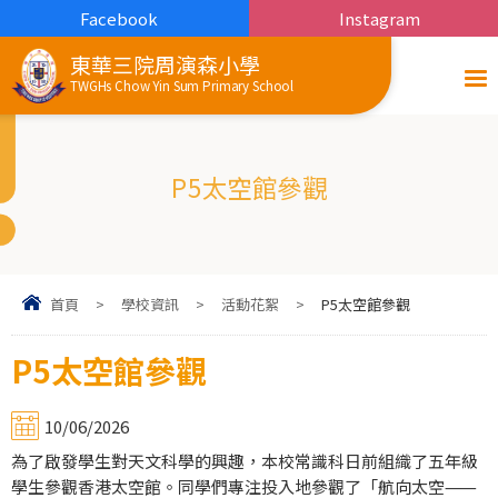
Facebook
Instagram
東華三院周演森小學
TWGHs Chow Yin Sum Primary School
P5太空館參觀
首頁
>
學校資訊
>
活動花絮
>
P5太空館參觀
P5太空館參觀
10/06/2026
為了啟發學生對天文科學的興趣，本校常識科日前組織了五年級
學生參觀香港太空館。同學們專注投入地參觀了「航向太空⸺