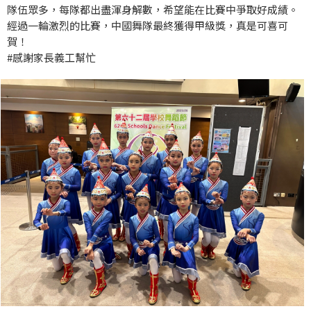
隊伍眾多，每隊都出盡渾身解數，希望能在比賽中爭取好成績。
經過一輪激烈的比賽，中國舞隊最終獲得甲級獎，真是可喜可
賀！
#感謝家長義工幫忙