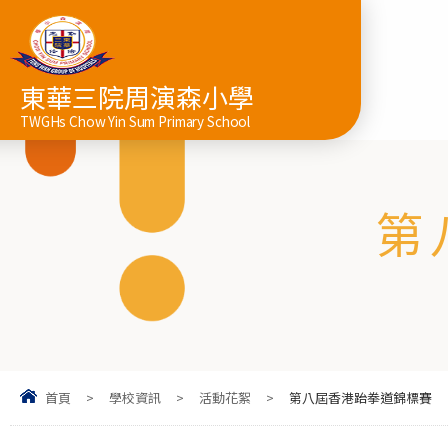
東華三院周演森小學
TWGHs Chow Yin Sum Primary School
第
首頁
>
學校資訊
>
活動花絮
>
第八屆香港跆拳道錦標賽