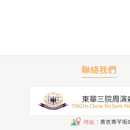
聯絡我們
東華三院周演
TWGHs Chow Yin Sum Pr
地址：
青衣青芊街