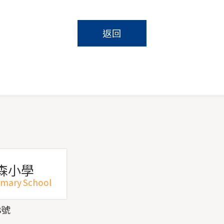
返回
森小學
imary School
8號