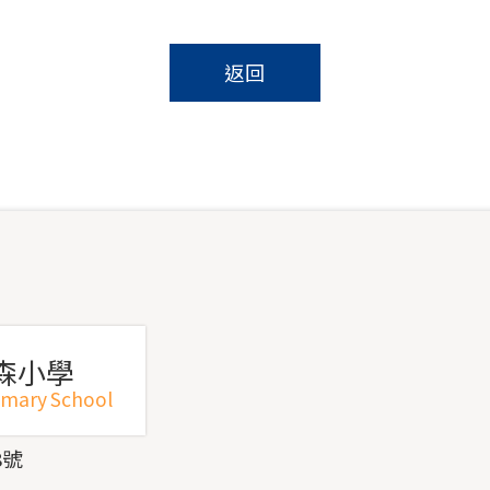
返回
森小學
imary School
8號