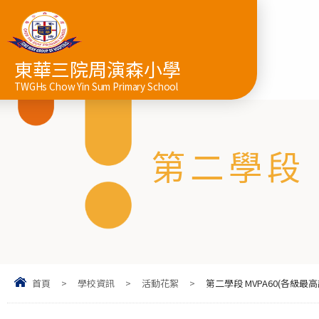
東華三院周演森小學
TWGHs Chow Yin Sum Primary School
第二學段 
首頁
>
學校資訊
>
活動花絮
>
第二學段 MVPA60(各級最