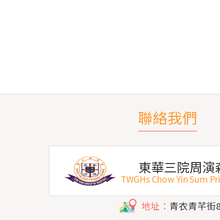
聯絡我們
東華三院周演
TWGHs Chow Yin Sum Pr
地址：
青衣青芊街