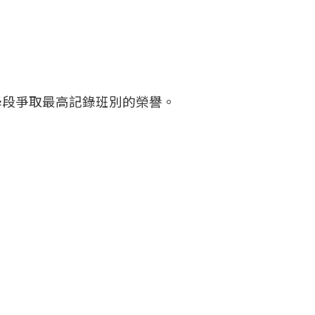
學段爭取最高記錄班別的榮譽。