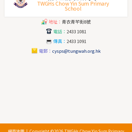
TWGHs Chow Yin Sum Primary
School
地址：
青衣青芊街8號
電話：
2433 1081
傳真：
2433 1091
電郵：
cysps@tungwah.org.hk
網頁地圖
| Copyright ©
2026 TWGHs Chow Yin Sum Primary