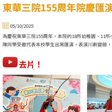
東華三院155周年院慶匯
05/10/2025
為慶祝東華三院155周年，本院的18所幼稚園、1
陳同學受邀代表本校學生出席匯演，表演川劇變臉，
去片！