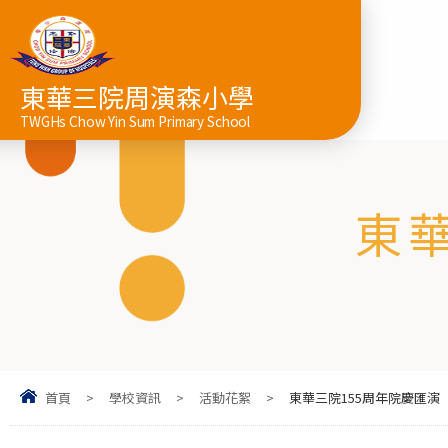
東華三院周演森小學
TWGHs Chow Yin Sum Primary School
東
首頁
>
學校資訊
>
活動花絮
>
東華三院155周年院慶匯演