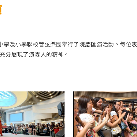
演
1所小學及小學聯校管弦樂團舉行了院慶匯演活動。每位
充分展現了演森人的精神。