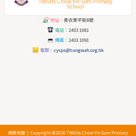
TWGHs Chow Yin Sum Primary
School
地址：
青衣青芊街8號
電話：
2433 1081
傳真：
2433 1091
電郵：
cysps@tungwah.org.hk
網頁地圖
| Copyright ©
2026 TWGHs Chow Yin Sum Primary