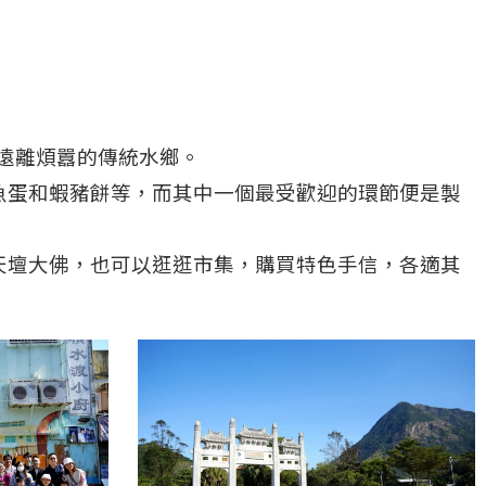
遠離煩囂的傳統水鄉。
魚蛋和蝦豬餅等，而其中一個最受歡迎的環節便是製
天壇大佛，也可以逛逛市集，購買特色手信，各適其