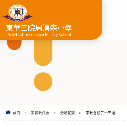
東華三院周演森小學
TWGHs Chow Yin Sum Primary School
首頁
>
家長教師會
>
活動花絮
>
家教會親子一天遊