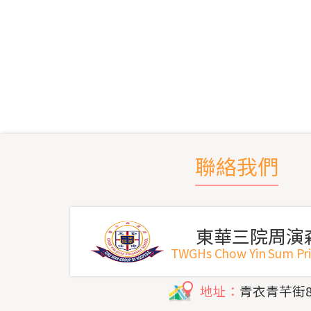
聯絡我們
東華三院周演
TWGHs Chow Yin Sum Pr
地址：
青衣青芊街