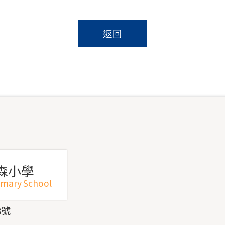
返回
森小學
imary School
8號