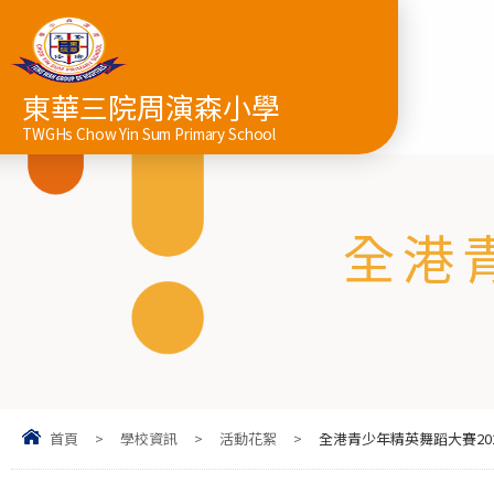
東華三院周演森小學
TWGHs Chow Yin Sum Primary School
全港
首頁
>
學校資訊
>
活動花絮
>
全港青少年精英舞蹈大賽20