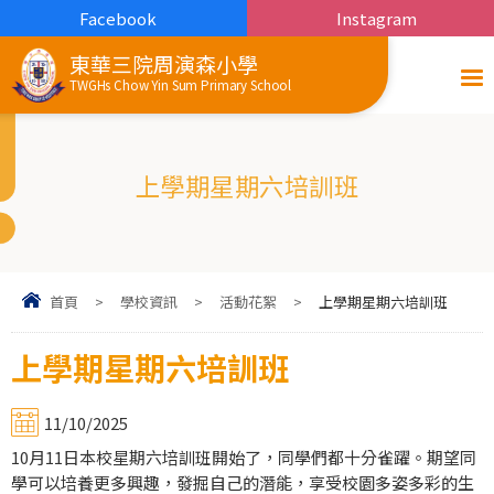
Facebook
Instagram
東華三院周演森小學
TWGHs Chow Yin Sum Primary School
上學期星期六培訓班
首頁
>
學校資訊
>
活動花絮
>
上學期星期六培訓班
上學期星期六培訓班
11/10/2025
10月11日本校星期六培訓班開始了，同學們都十分雀躍。期望同
學可以培養更多興趣，發掘自己的潛能，享受校園多姿多彩的生