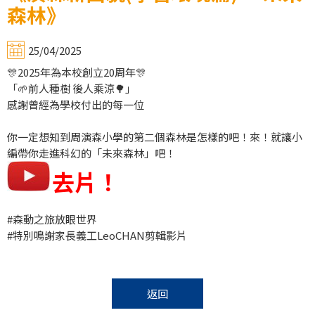
森林》
25/04/2025
🎊2025年為本校創立20周年🎊
「🌱前人種樹 後人乘涼🌳」
感謝曾經為學校付出的每一位
你一定想知到周演森小學的第二個森林是怎樣的吧！來！就讓小
編帶你走進科幻的「未來森林」吧！
去片！
#森動之旅放眼世界
#特別鳴謝家長義工LeoCHAN剪輯影片
返回