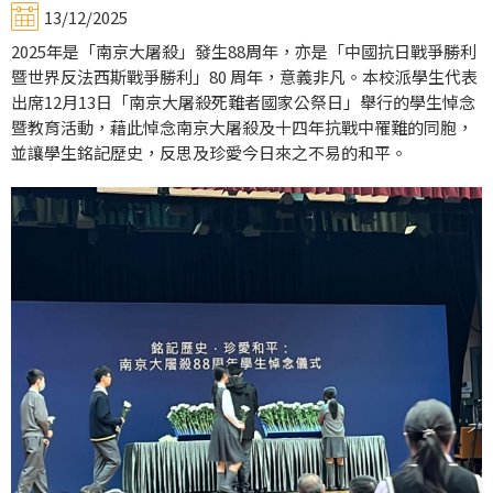
13/12/2025
2025年是「南京大屠殺」發生88周年，亦是「中國抗日戰爭勝利
暨世界反法西斯戰爭勝利」80 周年，意義非凡。本校派學生代表
出席12月13日「南京大屠殺死難者國家公祭日」舉行的學生悼念
暨教育活動，藉此悼念南京大屠殺及十四年抗戰中罹難的同胞，
並讓學生銘記歷史，反思及珍愛今日來之不易的和平。