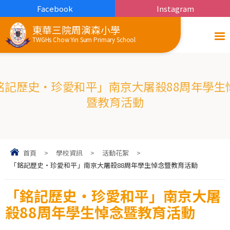
Facebook
Instagram
東華三院周演森小學
TWGHs Chow Yin Sum Primary School
銘記歷史・珍愛和平」南京大屠殺88周年學生
暨教育活動
首頁
>
學校資訊
>
活動花絮
>
「銘記歷史・珍愛和平」南京大屠殺88周年學生悼念暨教育活動
「銘記歷史・珍愛和平」南京大屠
殺88周年學生悼念暨教育活動